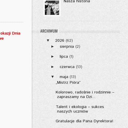
Nasza historia
ARCHIWUM
okazji Dnia
we
2026
(62)
▼
sierpnia
(2)
►
lipca
(1)
►
czerwca
(13)
►
maja
(13)
▼
„Mistrz Pióra”
Kolorowo, radośnie i rodzinnie –
zapraszamy na Dzi...
Talent i ekologia – sukces
naszych uczniów
Gratulacje dla Pana Dyrektora!