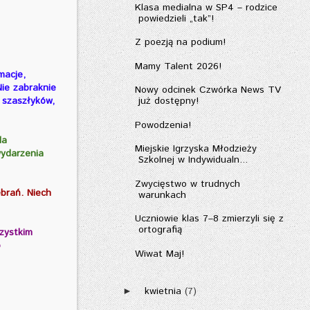
Klasa medialna w SP4 – rodzice
powiedzieli „tak”!
Z poezją na podium!
Mamy Talent 2026!
macje,
ie zabraknie
Nowy odcinek Czwórka News TV
 szaszłyków,
już dostępny!
Powodzenia!
la
Miejskie Igrzyska Młodzieży
wydarzenia
Szkolnej w Indywidualn...
Zwycięstwo w trudnych
brań. Niech
warunkach
Uczniowie klas 7–8 zmierzyli się z
ortografią
zystkim
o
Wiwat Maj!
kwietnia
(7)
►