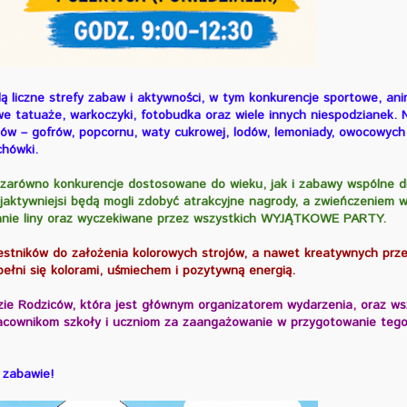
 liczne strefy zabaw i aktywności, w tym konkurencje sportowe, ani
e tatuaże, warkoczyki, fotobudka oraz wiele innych niespodzianek. N
ów – gofrów, popcornu, waty cukrowej, lodów, lemoniady, owocowych
chówki.
zarówno konkurencje dostosowane do wieku, jak i zabawy wspólne d
jaktywniejsi będą mogli zdobyć atrakcyjne nagrody, a zwieńczeniem 
ganie liny oraz wyczekiwane przez wszystkich WYJĄTKOWE PARTY.
stników do założenia kolorowych strojów, a nawet kreatywnych prze
ełni się kolorami, uśmiechem i pozytywną energią.
zie Rodziców, która jest głównym organizatorem wydarzenia, oraz ws
racownikom szkoły i uczniom za zaangażowanie w przygotowanie teg
 zabawie!