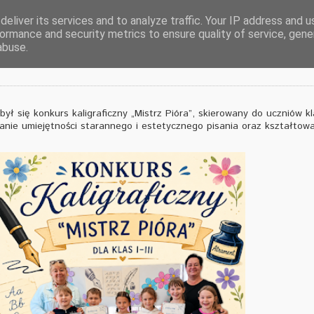
eliver its services and to analyze traffic. Your IP address and 
ormance and security metrics to ensure quality of service, gen
abuse.
ł się konkurs kaligraficzny „Mistrz Pióra”, skierowany do uczniów klas
anie umiejętności starannego i estetycznego pisania oraz kształtowa