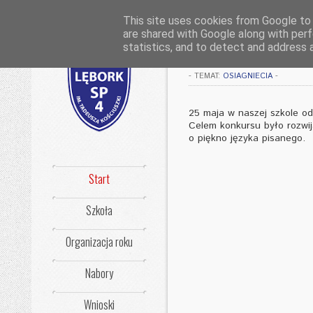
This site uses cookies from Google to d
are shared with Google along with perf
„Mistrz Pióra”
statistics, and to detect and address 
-
TEMAT:
OSIAGNIECIA
-
25 maja w naszej szkole odby
Celem konkursu było rozwij
o piękno języka pisanego.
Start
Szkoła
Organizacja roku
Nabory
Wnioski