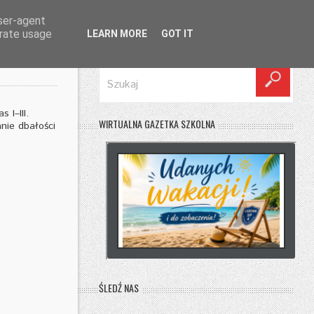
user-agent
erate usage
LEARN MORE
GOT IT
SZUKAJ
 I–III.
WIRTUALNA GAZETKA SZKOLNA
nie dbałości
ŚLEDŹ NAS