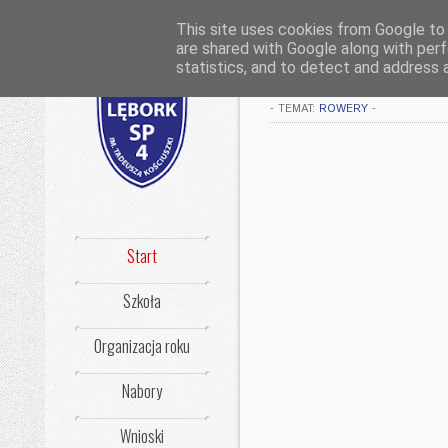
This site uses cookies from Google to d
are shared with Google along with perf
Rajd rowerowy
statistics, and to detect and address 
-
TEMAT:
ROWERY
-
Start
Szkoła
Organizacja roku
Nabory
Wnioski