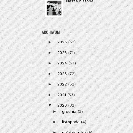
Nasza historia
ARCHIWUM
2026
(62)
►
2025
(71)
►
2024
(67)
►
2023
(72)
►
2022
(52)
►
2021
(63)
►
2020
(82)
▼
grudnia
(3)
►
listopada
(4)
►
października
(9)
►