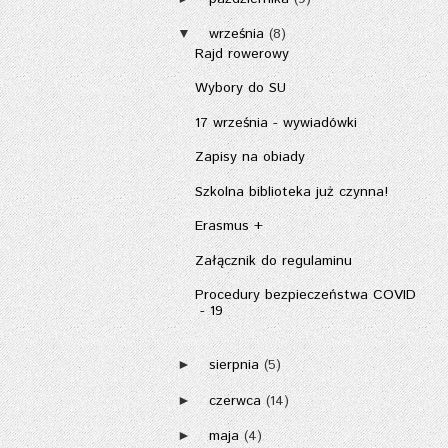
września
(8)
▼
Rajd rowerowy
Wybory do SU
17 września - wywiadówki
Zapisy na obiady
Szkolna biblioteka już czynna!
Erasmus +
Załącznik do regulaminu
Procedury bezpieczeństwa COVID
- 19
sierpnia
(5)
►
czerwca
(14)
►
maja
(4)
►