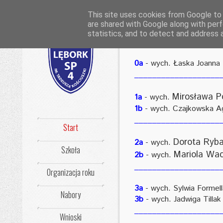
This site uses cookies from Google to d
are shared with Google along with perf
statistics, and to detect and address 
-
TEMAT:
KLASY 2024/2025
-
0a
- wych. Łaska Joanna
___________________
Mirosława 
1a
- wych.
1b
- wych. Czajkowska A
___________________
Start
Dorota Ryb
2a
- wych.
Szkoła
Mariola Wac
2b
- wych.
___________________
Organizacja roku
3a
-
wych. Sylwia Formell
Nabory
3b
-
wych. Jadwiga Tillak
___________________
Wnioski