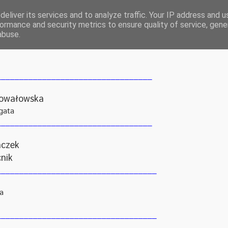
eliver its services and to analyze traffic. Your IP address and 
ormance and security metrics to ensure quality of service, gen
abuse.
__________________________________
Powałowska
gata
__________________________________
aczek
nik
___________________________________
a
___________________________________