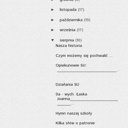
listopada
(17)
►
października
(19)
►
września
(17)
►
sierpnia
(10)
▼
Nasza historia
Czym możemy się pochwalić ...
Opiekunowie SU:
__________________________..
.
Działania SU
0a - wych. Łaska
Joanna_____________________
______...
Hymn naszej szkoły
Kilka słów o patronie