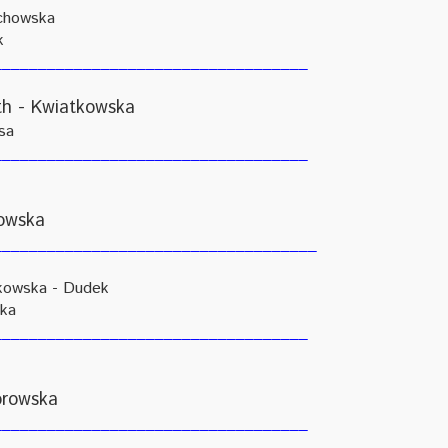
chowska
k
___________________________________
h - Kwiatkowska
sa
___________________________________
owska
____________________________________
skowska - Dudek
ka
___________________________________
rowska
___________________________________