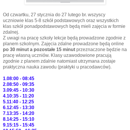
Od czwartku, 27 stycznia do 27 lutego br. wszyscy
uczniowie klas 5-8 szkół podstawowych oraz wszystkich
klas szkół ponadpodstawowych będą mieli zajęcia w formie
zdalnej.
Z uwagi na pracę szkoły lekcje będą prowadzone zgodnie z
planem szkolnym. Zajęcia zdalne prowadzone będą online
po 30 minut a pozostałe 15 minut
przeznaczone będzie na
pracę własną uczniów. Klasy uzawodowione pracują
zgodnie z planem zdalnie natomiast utrzymana zostaje
praktyczna nauka zawodu (praktyki u pracodawców).
1.08:00 - 08:45
2.08:50 - 09:35
3.09:45 - 10:30
4.10:35 - 11:20
5.11:40 - 12:25
6.12:45 - 13:30
7.13:35 - 14:20
8.14:25 - 15:10
9.15:15 - 15:45