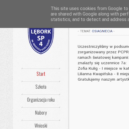
This site uses cookies from Google to d
are shared with Google along with perf
Moje Emocje
statistics, and to detect and address 
-
TEMAT:
OSIAGNIECIA
-
Uczestniczyliśmy w podsum
zorganizowany przez PCPR
ramach światowej kampanii:
znalazły się uczennice 7a:
Zofia Kulig - I miejsce w ka
Start
Lilianna Kwapińska - II miej
Gratulujemy naszym artyst
Szkoła
Organizacja roku
Nabory
Wnioski