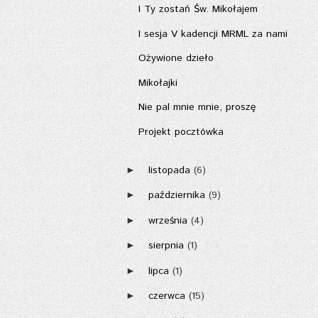
I Ty zostań Św. Mikołajem
I sesja V kadencji MRML za nami
Ożywione dzieło
Mikołajki
Nie pal mnie mnie, proszę
Projekt pocztówka
listopada
(6)
►
października
(9)
►
września
(4)
►
sierpnia
(1)
►
lipca
(1)
►
czerwca
(15)
►