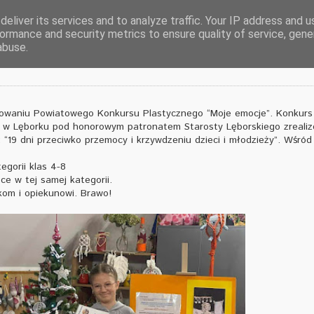
eliver its services and to analyze traffic. Your IP address and 
ormance and security metrics to ensure quality of service, gen
abuse.
owaniu Powiatowego Konkursu Plastycznego “Moje emocje”. Konkurs
 w Lęborku pod honorowym patronatem Starosty Lęborskiego zreali
 “19 dni przeciwko przemocy i krzywdzeniu dzieci i młodzieży”. Wśród
tegorii klas 4-8
sce w tej samej kategorii.
kom i opiekunowi. Brawo!