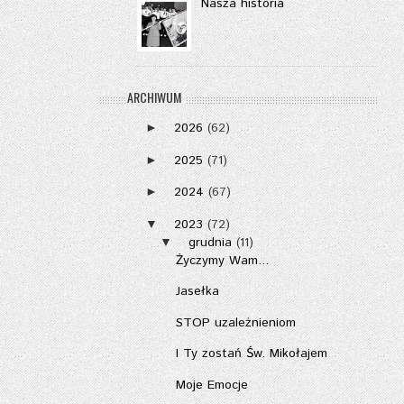
Nasza historia
ARCHIWUM
2026
(62)
►
2025
(71)
►
2024
(67)
►
2023
(72)
▼
grudnia
(11)
▼
Życzymy Wam...
Jasełka
STOP uzależnieniom
I Ty zostań Św. Mikołajem
Moje Emocje