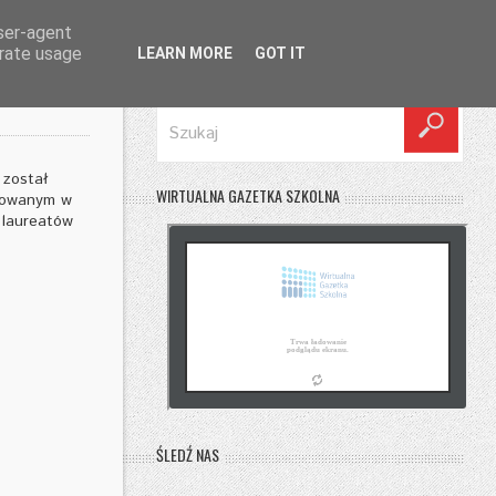
user-agent
erate usage
LEARN MORE
GOT IT
SZUKAJ
 został
WIRTUALNA GAZETKA SZKOLNA
zowanym w
 laureatów
ŚLEDŹ NAS