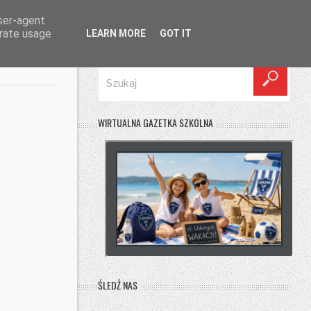
user-agent
erate usage
LEARN MORE
GOT IT
SZUKAJ
WIRTUALNA GAZETKA SZKOLNA
ŚLEDŹ NAS