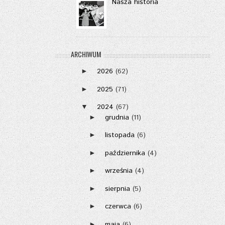
Nasza historia
ARCHIWUM
2026
(62)
►
2025
(71)
►
2024
(67)
▼
grudnia
(11)
►
listopada
(6)
►
października
(4)
►
września
(4)
►
sierpnia
(5)
►
czerwca
(6)
►
maja
(6)
►