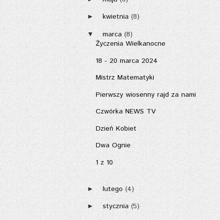
kwietnia
(8)
►
marca
(8)
▼
Życzenia Wielkanocne
18 - 20 marca 2024
Mistrz Matematyki
Pierwszy wiosenny rajd za nami
Czwórka NEWS TV
Dzień Kobiet
Dwa Ognie
1 z 10
lutego
(4)
►
stycznia
(5)
►