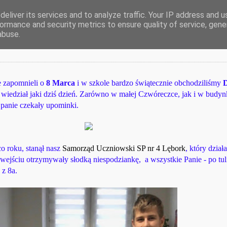
eliver its services and to analyze traffic. Your IP address and 
ormance and security metrics to ensure quality of service, gen
abuse.
e zapomnieli o
8 Marca
i w szkole bardzo świątecznie obchodziliśmy
D
 wiedział jaki dziś dzień. Zarówno w małej Czwóreczce, jak i w budy
 panie czekały upominki.
o roku, stanął nasz
Samorząd Uczniowski SP nr 4 Lębork
, który dział
y wejściu otrzymywały
słodką niespodziankę, a wszystkie Panie - po tuli
 z 8a.