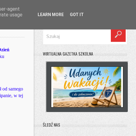
user-agent
erate usage
LEARN MORE
GOT IT
SZUKAJ
zień
WIRTUALNA GAZETKA SZKOLNA
nku
ał od samego
panie, w tej
ŚLEDŹ NAS