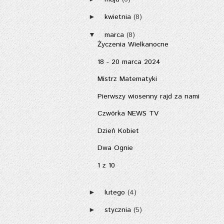
kwietnia
(8)
►
marca
(8)
▼
Życzenia Wielkanocne
18 - 20 marca 2024
Mistrz Matematyki
Pierwszy wiosenny rajd za nami
Czwórka NEWS TV
Dzień Kobiet
Dwa Ognie
1 z 10
lutego
(4)
►
stycznia
(5)
►