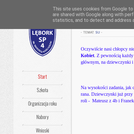
This site uses cookies from Google to d
are shared with Google along with perf
Dzień Kobiet
statistics, and to detect and address 
-
TEMAT:
SU
-
Oczywiście nasi chłopcy ni
Kobiet
. Z pewnością każdy
głównym, na dziewczynki i
Start
Na wysokości zadania, jak c
Szkoła
rana. Dziewczynki już prz
roli - Mateusz z 4b i Franek
Organizacja roku
Nabory
Wnioski