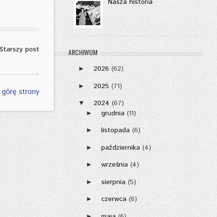
Nasza historia
Starszy post
ARCHIWUM
2026
(62)
►
2025
(71)
►
 górę strony
2024
(67)
▼
grudnia
(11)
►
listopada
(6)
►
października
(4)
►
września
(4)
►
sierpnia
(5)
►
czerwca
(6)
►
maja
(6)
►