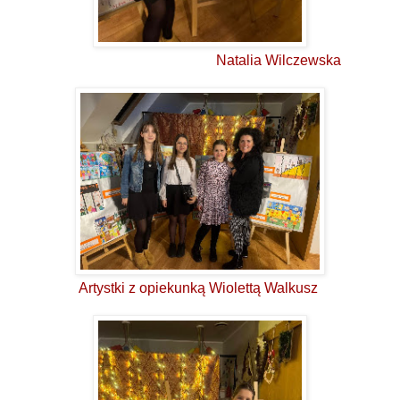
Natalia Wilczewska
Artystki z opiekunką Wiolettą Walkusz