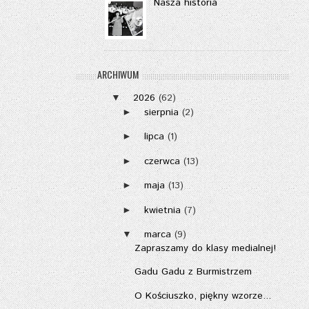
Nasza historia
ARCHIWUM
2026
(62)
▼
sierpnia
(2)
►
lipca
(1)
►
czerwca
(13)
►
maja
(13)
►
kwietnia
(7)
►
marca
(9)
▼
Zapraszamy do klasy medialnej!
Gadu Gadu z Burmistrzem
O Kościuszko, piękny wzorze...