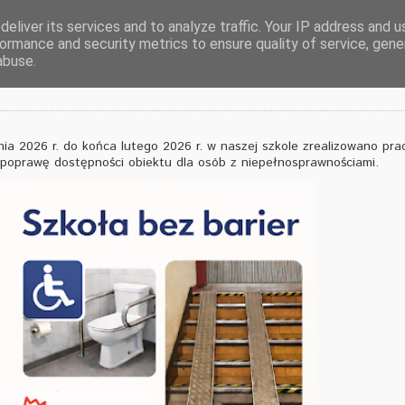
eliver its services and to analyze traffic. Your IP address and 
ormance and security metrics to ensure quality of service, gen
ier – nowe udogodnienia
abuse.
ia 2026 r. do końca lutego 2026 r. w naszej szkole zrealizowano pra
poprawę dostępności obiektu dla osób z niepełnosprawnościami.