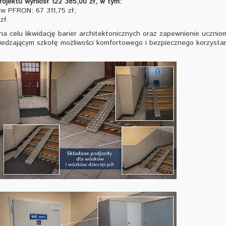
projektu wyniósł 122 385,00 zł, w tym:
w PFRON: 67 311,75 zł,
zł.
 na celu likwidację barier architektonicznych oraz zapewnienie ucznio
edzającym szkołę możliwości komfortowego i bezpiecznego korzystan