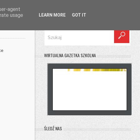
user-agent
erate usage
LEARN MORE
GOT IT
SZUKAJ
ce
WIRTUALNA GAZETKA SZKOLNA
ŚLEDŹ NAS