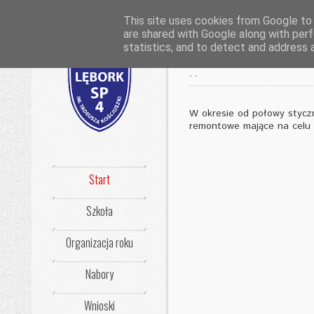
This site uses cookies from Google to d
are shared with Google along with perf
Szkoła bez bar
statistics, and to detect and address 
-
-
W okresie od połowy styczn
remontowe mające na celu 
Start
Szkoła
Organizacja roku
Nabory
Wnioski