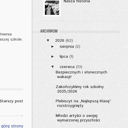
Nasza historia
ARCHIWUM
nienia
szej szkole.
2026
(62)
▼
sierpnia
(2)
►
lipca
(1)
►
czerwca
(13)
▼
Bezpiecznych i słonecznych
wakacji!
Zakończyliśmy rok szkolny
2025/2026
Starszy post
Plebiscyt na „Najlepszą Klasę”
rozstrzygnięty
Młodzi artyści o swojej
wymarzonej przyszłości
 górę strony