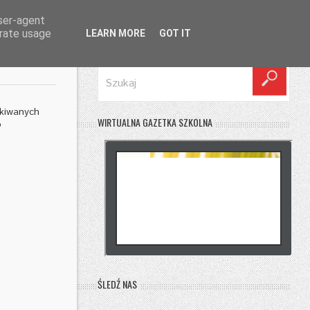
user-agent
erate usage
LEARN MORE
GOT IT
SZUKAJ
ekiwanych
WIRTUALNA GAZETKA SZKOLNA
o
ŚLEDŹ NAS