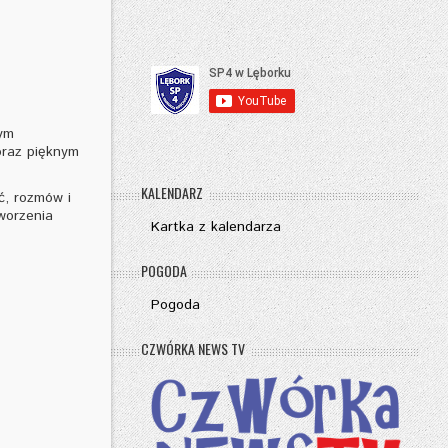
nym
oraz pięknym
KALENDARZ
ć, rozmów i
worzenia
Kartka z kalendarza
POGODA
Pogoda
CZWÓRKA NEWS TV