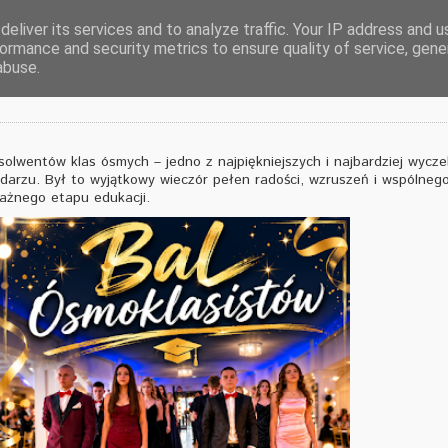
eliver its services and to analyze traffic. Your IP address and 
ormance and security metrics to ensure quality of service, gen
pozostaną na zawsze
abuse.
solwentów klas ósmych – jedno z najpiękniejszych i najbardziej wycz
arzu. Był to wyjątkowy wieczór pełen radości, wzruszeń i wspólneg
ażnego etapu edukacji.