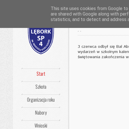
This site uses cookies from Google to d
are shared with Google along with perf
Chwile, które 
statistics, and to detect and address 
-
-
3 czerwca odbył się Bal Ab
wydarzeń w szkolnym kalend
świętowania zakończenia w
Start
Szkoła
Organizacja roku
Nabory
Wnioski