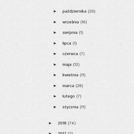
października
(20)
►
września
(16)
►
sierpnia
(1)
►
lipca
(1)
►
czerwca
(7)
►
maja
(12)
►
kwietnia
(11)
►
marca
(28)
►
lutego
(7)
►
stycznia
(11)
►
2018
(74)
►
2017
(2)
►