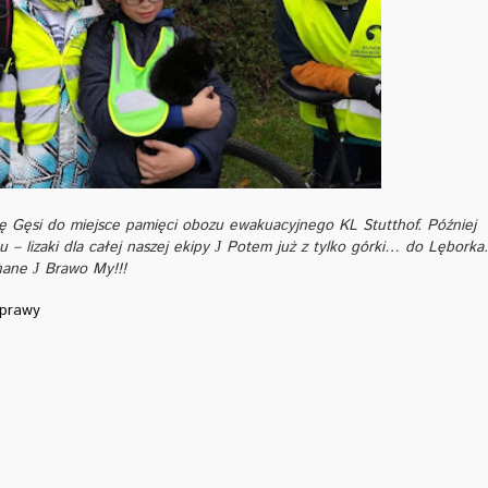
ę Gęsi do miejsce pamięci obozu ewakuacyjnego KL Stutthof. Później
 – lizaki dla całej naszej ekipy
Potem już z tylko górki… do Lęborka. 
J
chane
Brawo My!!!
J
prawy