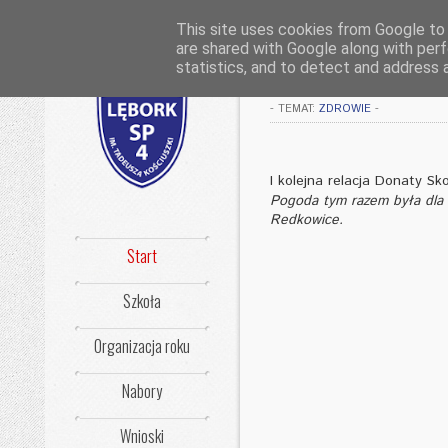
This site uses cookies from Google to d
are shared with Google along with perf
Na sołeckiej go
statistics, and to detect and address 
-
TEMAT:
ZDROWIE
-
I kolejna relacja Donaty S
Pogoda tym razem była dla 
Redkowice.
Start
Szkoła
Organizacja roku
Nabory
Wnioski