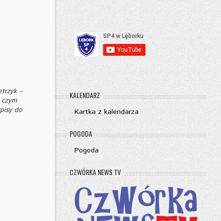
etrzyk –
KALENDARZ
ę czym
wpisy do
Kartka z kalendarza
POGODA
Pogoda
CZWÓRKA NEWS TV