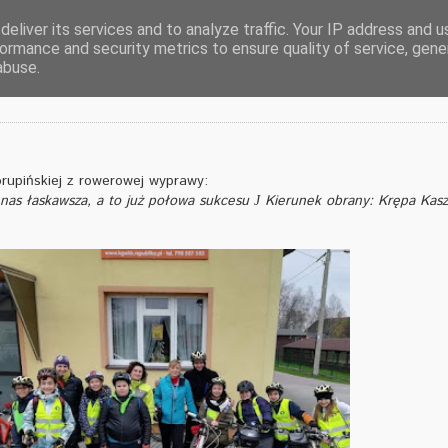
eliver its services and to analyze traffic. Your IP address and 
ormance and security metrics to ensure quality of service, gen
ścinie
abuse.
korupińskiej z rowerowej wyprawy:
nas łaskawsza, a to już połowa sukcesu
Kierunek obrany: Krępa Kasz
J