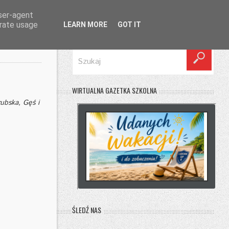
user-agent
erate usage
LEARN MORE
GOT IT
SZUKAJ
WIRTUALNA GAZETKA SZKOLNA
ubska, Gęś i
ŚLEDŹ NAS