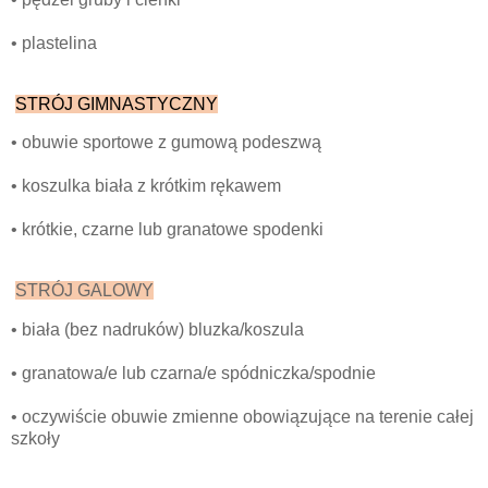
• plastelina
STRÓJ GIMNASTYCZNY
• obuwie sportowe z gumową podeszwą
• koszulka biała z krótkim rękawem
• krótkie, czarne lub granatowe spodenki
STRÓJ GALOWY
• biała (bez nadruków) bluzka/koszula
• granatowa/e lub czarna/e spódniczka/spodnie
• oczywiście obuwie zmienne obowiązujące na terenie całej
szkoły