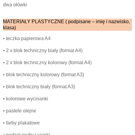
dwa ołówki
MATERIAŁY PLASTYCZNE ( podpisane – imię i nazwisko,
klasa)
• teczka papierowa A4
• 2 x blok techniczny biały (format A4)
• 2 x blok techniczny kolorowy (format A4)
• blok techniczny kolorowy (format A3)
• blok techniczny biały (format A3)
• kolorowe wycinanki
• pastele olejne
• farby plakatowe
• pędzel gruby i cienki