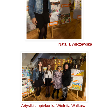
Natalia Wilczewska
Artystki z opiekunką Wiolettą Walkusz