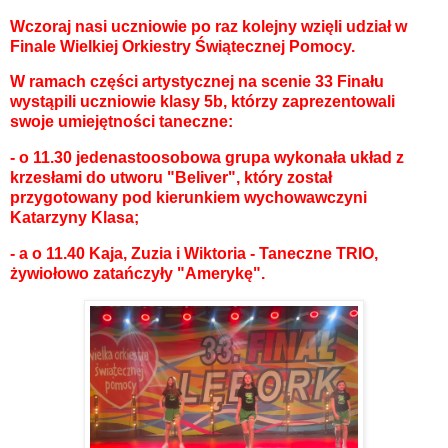
Wczoraj nasi uczniowie po raz kolejny wzięli udział w
Finale Wielkiej Orkiestry Świątecznej Pomocy.
W ramach części artystycznej na scenie 33 Finału
wystąpili uczniowie klasy 5b, którzy zaprezentowali
swoje umiejętności taneczne:
- o 11.30 jedenastoosobowa grupa wykonała układ z
krzesłami do utworu "Beliver", który został
przygotowany pod kierunkiem wychowawczyni
Katarzyny Klasa;
- a o 11.40 Kaja, Zuzia i Wiktoria - Taneczne TRIO,
żywiołowo zatańczyły "Amerykę".