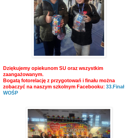
Dziękujemy opiekunom SU oraz wszystkim
zaangażowanym.
Bogatą fotorelację z przygotowań i finału można
zobaczyć na naszym szkolnym Facebooku:
33.Finał
WOŚP