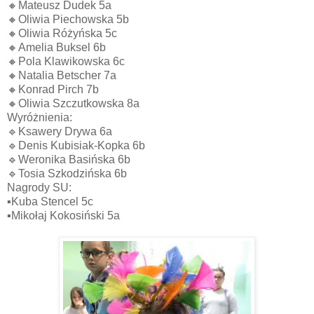
🔸Mateusz Dudek 5a
🔸Oliwia Piechowska 5b
🔸Oliwia Różyńska 5c
🔸Amelia Buksel 6b
🔸Pola Klawikowska 6c
🔸Natalia Betscher 7a
🔸Konrad Pirch 7b
🔸Oliwia Szczutkowska 8a
Wyróżnienia:
🔹Ksawery Drywa 6a
🔹Denis Kubisiak-Kopka 6b
🔹Weronika Basińska 6b
🔹Tosia Szkodzińska 6b
Nagrody SU:
▪️Kuba Stencel 5c
▪️Mikołaj Kokosiński 5a