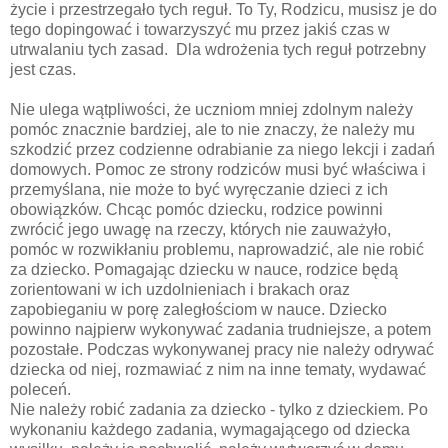
życie i przestrzegało tych reguł. To Ty, Rodzicu, musisz je do
tego dopingować i towarzyszyć mu przez jakiś czas w
utrwalaniu tych zasad. Dla wdrożenia tych reguł potrzebny
jest czas.
Nie ulega wątpliwości, że uczniom mniej zdolnym należy
pomóc znacznie bardziej, ale to nie znaczy, że należy mu
szkodzić przez codzienne odrabianie za niego lekcji i zadań
domowych. Pomoc ze strony rodziców musi być właściwa i
przemyślana, nie może to być wyręczanie dzieci z ich
obowiązków. Chcąc pomóc dziecku, rodzice powinni
zwrócić jego uwagę na rzeczy, których nie zauważyło,
pomóc w rozwikłaniu problemu, naprowadzić, ale nie robić
za dziecko. Pomagając dziecku w nauce, rodzice będą
zorientowani w ich uzdolnieniach i brakach oraz
zapobieganiu w porę zaległościom w nauce. Dziecko
powinno najpierw wykonywać zadania trudniejsze, a potem
pozostałe. Podczas wykonywanej pracy nie należy odrywać
dziecka od niej, rozmawiać z nim na inne tematy, wydawać
poleceń.
Nie należy robić zadania za dziecko - tylko z dzieckiem. Po
wykonaniu każdego zadania, wymagającego od dziecka