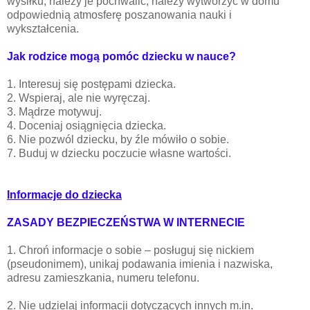
wysiłku, należy je pochwalić, należy wytworzyć w domu
odpowiednią atmosferę poszanowania nauki i
wykształcenia.
Jak rodzice mogą pomóc dziecku w nauce?
1. Interesuj się postępami dziecka.
2. Wspieraj, ale nie wyręczaj.
3. Mądrze motywuj.
4. Doceniaj osiągnięcia dziecka.
6. Nie pozwól dziecku, by źle mówiło o sobie.
7. Buduj w dziecku poczucie własne wartości.
Informacje do dziecka
ZASADY BEZPIECZEŃSTWA W INTERNECIE
1. Chroń informacje o sobie – posługuj się nickiem
(pseudonimem), unikaj podawania imienia i nazwiska,
adresu zamieszkania, numeru telefonu.
2. Nie udzielaj informacji dotyczących innych m.in.