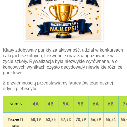
Klasy zdobywały punkty za aktywność, udział w konkursach
i akcjach szkolnych, frekwencję oraz zaangażowanie w
życie szkoły. Rywalizacja była niezwykle wyrównana, a o
końcowych wynikach często decydowały niewielkie różnice
punktowe.
Z przyjemnością przedstawiamy laureatów tegorocznej
edycji plebiscytu.
4A
4B
5A
5B
6A
6B
7
KLASA
Razem II
68,19
63,35
57,93
70,99
56,79
55,51
55,
sem