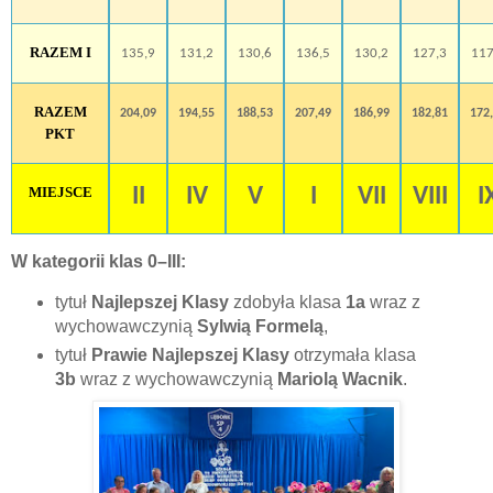
RAZEM I
135,9
131,2
130,6
136,5
130,2
127,3
117
RAZEM
204,09
194,55
188,53
207,49
186,99
182,81
172
PKT
MIEJSCE
II
IV
V
I
VII
VIII
I
W kategorii klas 0–III:
tytuł
Najlepszej Klasy
zdobyła klasa
1a
wraz z
wychowawczynią
Sylwią Formelą
,
tytuł
Prawie Najlepszej Klasy
otrzymała klasa
3b
wraz z wychowawczynią
Mariolą Wacnik
.