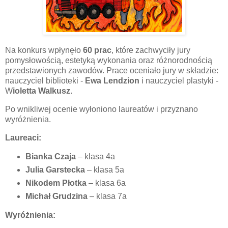
Na konkurs wpłynęło
60 prac
, które zachwyciły jury
pomysłowością, estetyką wykonania oraz różnorodnością
przedstawionych zawodów. Prace oceniało jury w składzie:
nauczyciel biblioteki -
Ewa Lendzion
i nauczyciel plastyki -
W
ioletta Walkusz
.
Po wnikliwej ocenie wyłoniono laureatów i przyznano
wyróżnienia.
Laureaci:
Bianka Czaja
– klasa 4a
Julia Garstecka
– klasa 5a
Nikodem Płotka
– klasa 6a
Michał Grudzina
– klasa 7a
Wyróżnienia: