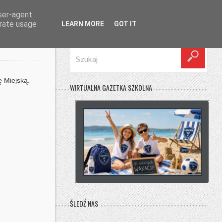
user-agent
erate usage
LEARN MORE
GOT IT
SZUKAJ
ę Miejską.
WIRTUALNA GAZETKA SZKOLNA
ŚLEDŹ NAS