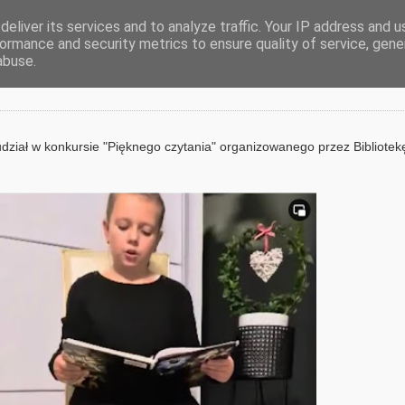
eliver its services and to analyze traffic. Your IP address and 
ormance and security metrics to ensure quality of service, gen
go czytania
abuse.
udział w konkursie "Pięknego czytania" organizowanego przez Bibliotek