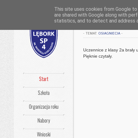
This site uses cookies from Google to d
are shared with Google along with perf
Konkurs piękne
statistics, and to detect and address 
-
TEMAT:
OSIAGNIECIA
-
Uczennice z klasy 2a brały 
Pięknie czytały.
Start
Szkoła
Organizacja roku
Nabory
Wnioski