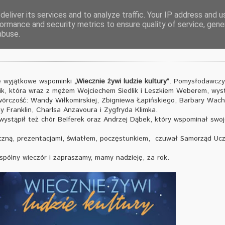
eliver its services and to analyze traffic. Your IP address and 
ormance and security metrics to ensure quality of service, gen
Ludzie Kultury
abuse.
ię wyjątkowe wspominki
„Wiecznie żywi ludzie kultury”
. Pomysłodawczy
lik, która wraz z mężem Wojciechem Siedlik i Leszkiem Weberem, wys
órczość: Wandy Wiłkomirskiej, Zbigniewa Łapińskiego, Barbary Wach
y Franklin, Charlsa Anzavoura i Zygfryda Klimka.
 wystąpił też chór Belferek oraz Andrzej Dąbek, który wspominał swo
.
czną, prezentacjami, światłem, poczęstunkiem, czuwał Samorząd Uczn
pólny wieczór i zapraszamy, mamy nadzieję, za rok.