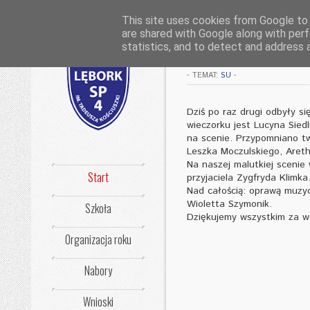
This site uses cookies from Google to d
are shared with Google along with perf
Wiecznie Żywi 
statistics, and to detect and address 
-
TEMAT:
SU
-
Dziś po raz drugi odbyły s
wieczorku jest Lucyna Sied
na scenie. Przypomniano tw
Leszka Moczulskiego, Areth
Na naszej malutkiej scenie
Start
przyjaciela Zygfryda Klimka
Nad całością: oprawą muzy
Wioletta Szymonik.
Szkoła
Dziękujemy wszystkim za ws
Organizacja roku
Nabory
Wnioski