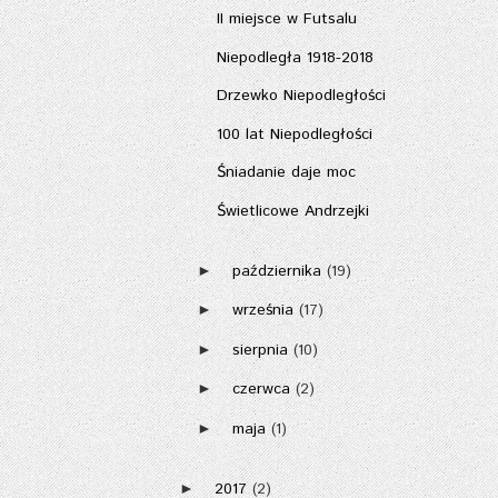
II miejsce w Futsalu
Niepodległa 1918-2018
Drzewko Niepodległości
100 lat Niepodległości
Śniadanie daje moc
Świetlicowe Andrzejki
października
(19)
►
września
(17)
►
sierpnia
(10)
►
czerwca
(2)
►
maja
(1)
►
2017
(2)
►