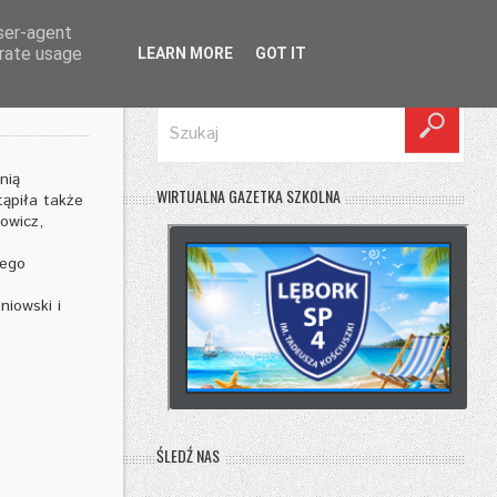
user-agent
erate usage
LEARN MORE
GOT IT
SZUKAJ
nią
WIRTUALNA GAZETKA SZKOLNA
tąpiła także
owicz,
jego
iowski i
ŚLEDŹ NAS